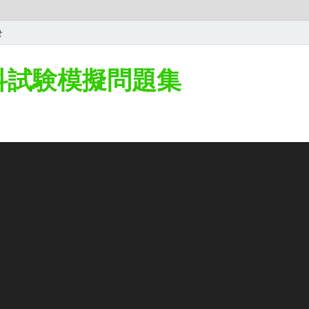
せ
学科試験模擬問題集