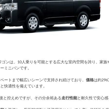
 ワゴンは、10人乗りを可能とする広大な室内空間を誇り、家族
ラーミニバンです。
イベートまで幅広いシーンで支持され続けており、
価格
は約29
力と快適性を備えています。
L前後と控えめですが、その分余裕ある
走行性能
と耐久性で安心感