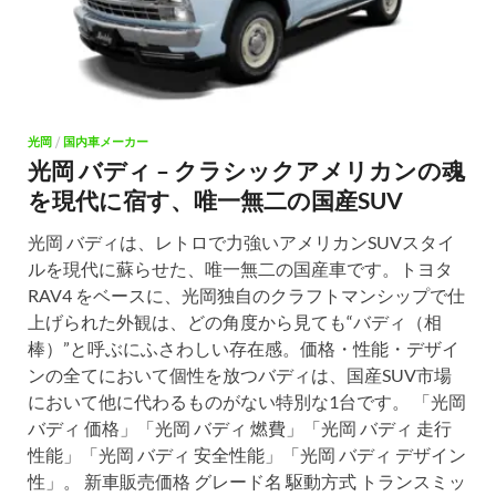
光岡
/
国内車メーカー
光岡 バディ – クラシックアメリカンの魂
を現代に宿す、唯一無二の国産SUV
光岡 バディは、レトロで力強いアメリカンSUVスタイ
ルを現代に蘇らせた、唯一無二の国産車です。トヨタ
RAV4 をベースに、光岡独自のクラフトマンシップで仕
上げられた外観は、どの角度から見ても“バディ（相
棒）”と呼ぶにふさわしい存在感。価格・性能・デザイ
ンの全てにおいて個性を放つバディは、国産SUV市場
において他に代わるものがない特別な1台です。 「光岡
バディ 価格」「光岡 バディ 燃費」「光岡 バディ 走行
性能」「光岡 バディ 安全性能」「光岡 バディ デザイン
性」。 新車販売価格 グレード名 駆動方式 トランスミッ