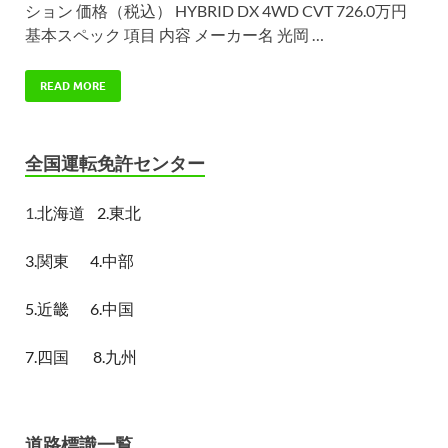
ション 価格（税込） HYBRID DX 4WD CVT 726.0万円
基本スペック 項目 内容 メーカー名 光岡 …
READ MORE
全国運転免許センター
1.
北海道
2.東北
3.関東
4.中部
5.近畿
6.中国
7.四国
8.九州
道路標識一覧