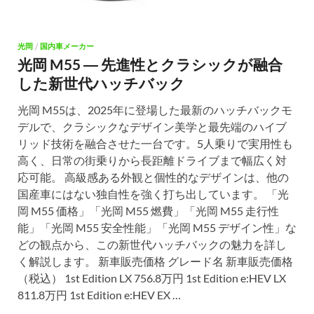
光岡
/
国内車メーカー
光岡 M55 ― 先進性とクラシックが融合
した新世代ハッチバック
光岡 M55は、2025年に登場した最新のハッチバックモ
デルで、クラシックなデザイン美学と最先端のハイブ
リッド技術を融合させた一台です。5人乗りで実用性も
高く、日常の街乗りから長距離ドライブまで幅広く対
応可能。 高級感ある外観と個性的なデザインは、他の
国産車にはない独自性を強く打ち出しています。 「光
岡 M55 価格」「光岡 M55 燃費」「光岡 M55 走行性
能」「光岡 M55 安全性能」「光岡 M55 デザイン性」な
どの観点から、この新世代ハッチバックの魅力を詳し
く解説します。 新車販売価格 グレード名 新車販売価格
（税込） 1st Edition LX 756.8万円 1st Edition e:HEV LX
811.8万円 1st Edition e:HEV EX …