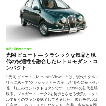
光岡
/
国内車メーカー
光岡 ビュート ― クラシックな気品と現
代の快適性を融合したレトロモダン・コ
ンパクト
**光岡 ビュート（Mitsuoka Viewt）**は、現代のクルマ
社会にあって“クラシックカーの美しさ”を今に蘇らせた
唯一無二のコンパクトセダンです。1993年の初代登場
以来、ジャガー・マーク2を彷彿とさせる優美なスタイ
ルで多くのファンを魅了してきました。 現行モデルは
日産マーチをベースとしながらも、外装・内装を光岡