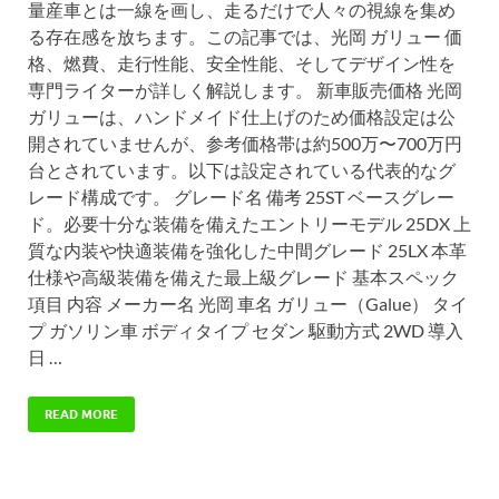
量産車とは一線を画し、走るだけで人々の視線を集め
る存在感を放ちます。この記事では、光岡 ガリュー 価
格、燃費、走行性能、安全性能、そしてデザイン性を
専門ライターが詳しく解説します。 新車販売価格 光岡
ガリューは、ハンドメイド仕上げのため価格設定は公
開されていませんが、参考価格帯は約500万〜700万円
台とされています。以下は設定されている代表的なグ
レード構成です。 グレード名 備考 25ST ベースグレー
ド。必要十分な装備を備えたエントリーモデル 25DX 上
質な内装や快適装備を強化した中間グレード 25LX 本革
仕様や高級装備を備えた最上級グレード 基本スペック
項目 内容 メーカー名 光岡 車名 ガリュー（Galue） タイ
プ ガソリン車 ボディタイプ セダン 駆動方式 2WD 導入
日 …
READ MORE