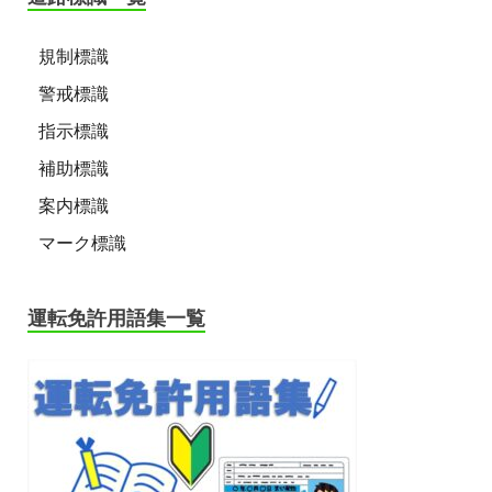
規制標識
警戒標識
指示標識
補助標識
案内標識
マーク標識
運転免許用語集一覧