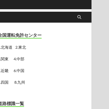
全国運転免許センター
.
北海道
2.東北
3.関東
4.中部
5.近畿
6.中国
7.四国
8.九州
道路標識一覧