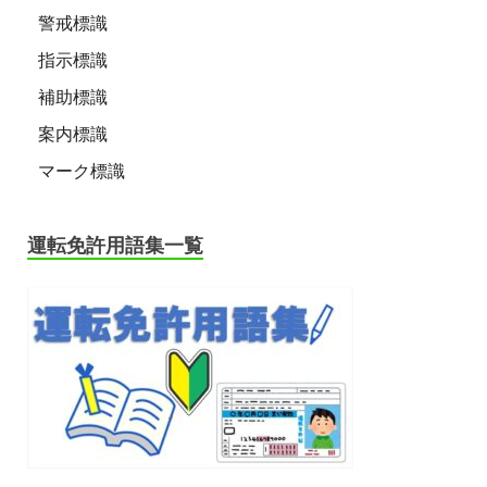
警戒標識
指示標識
補助標識
案内標識
マーク標識
運転免許用語集一覧