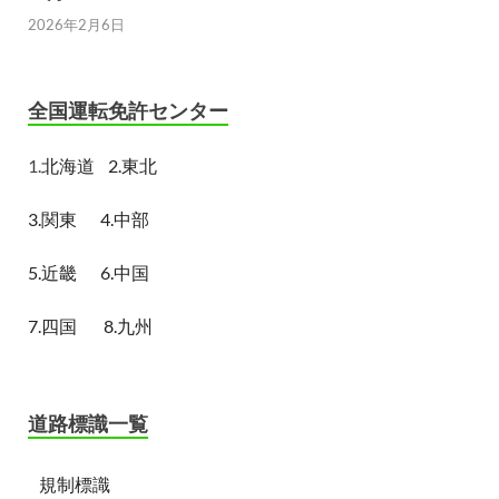
2026年2月6日
全国運転免許センター
1.
北海道
2.東北
3.関東
4.中部
5.近畿
6.中国
7.四国
8.九州
道路標識一覧
規制標識