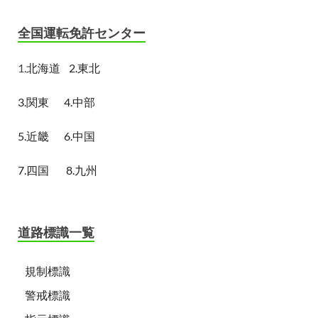
全国運転免許センター
1.
北海道
2.東北
3.関東
4.中部
5.近畿
6.中国
7.四国
8.九州
道路標識一覧
規制標識
警戒標識