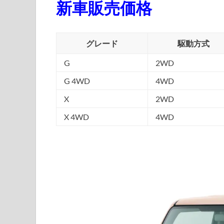
新車販売価格
グレード
駆動方式
G
2WD
G 4WD
4WD
X
2WD
X 4WD
4WD