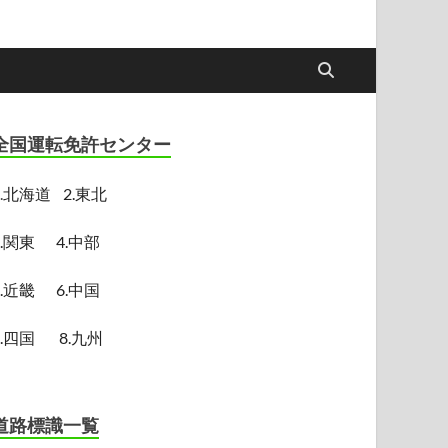
全国運転免許センター
.
北海道
2.東北
3.関東
4.中部
5.近畿
6.中国
7.四国
8.九州
道路標識一覧