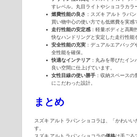
すレベル。丸目ライトやショコラカラ
燃費性能の良さ
：スズキ アルト ラパン 
買い物中心の使い方でも低燃費を実感
走行性能の安定感
：軽量ボディと高剛性
快なハンドリングと安定した走行性能を
安全性能の充実
：デュアルエアバッグ
全性能を確保。
快適なインテリア
：丸みを帯びたイン
良い空間に仕上げています。
女性目線の使い勝手
：収納スペースの
にこだわった設計。
まとめ
スズキ アルト ラパン ショコラは、「かわい
す。
スズキ アルト ラパン ショコラの
価格
は手ごろ