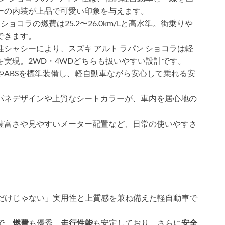
ーの内装が上品で可愛い印象を与えます。
ショコラの燃費は25.2〜26.0km/Lと高水準。街乗りや
できます。
シャシーにより、スズキ アルト ラパン ショコラは軽
実現。2WD・4WDどちらも扱いやすい設計です。
やABSを標準装備し、軽自動車ながら安心して乗れる安
パネデザインや上質なシートカラーが、車内を居心地の
豊富さや見やすいメーター配置など、日常の使いやすさ
いだけじゃない」実用性と上質感を兼ね備えた軽自動車で
で、
燃費
も優秀、
走行性能
も安定しており、さらに
安全