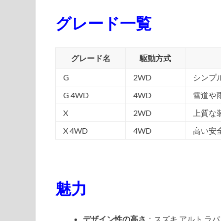
グレード一覧
グレード名
駆動方式
G
2WD
シンプ
G 4WD
4WD
雪道や
X
2WD
上質な
X 4WD
4WD
高い安
魅力
デザイン性の高さ
：スズキ アルト ラ