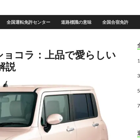
全国運転免許センター
道路標識の意味
全国合宿免許
 ショコラ：上品で愛らしい
1
解説