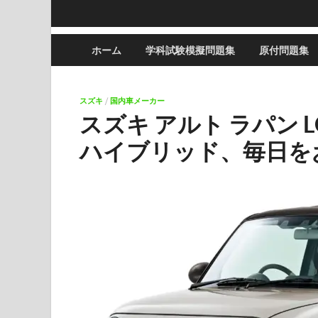
ホーム
学科試験模擬問題集
原付問題集
スズキ
/
国内車メーカー
スズキ アルト ラパン
ハイブリッド、毎日を