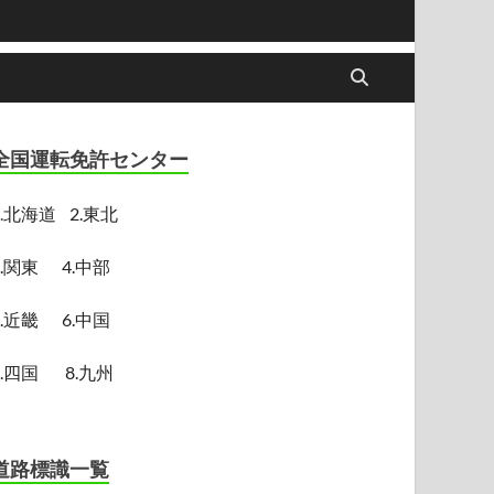
全国運転免許センター
.
北海道
2.東北
3.関東
4.中部
5.近畿
6.中国
7.四国
8.九州
道路標識一覧