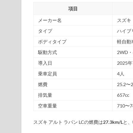
項目
メーカー名
スズキ
タイプ
ハイブ
ボディタイプ
軽自動
駆動方式
2WD・
導入日
2025
乗車定員
4人
燃費
25.2〜2
排気量
657cc
空車重量
710〜7
スズキ アルト ラパン LCの燃費は
27.3km/L
と、