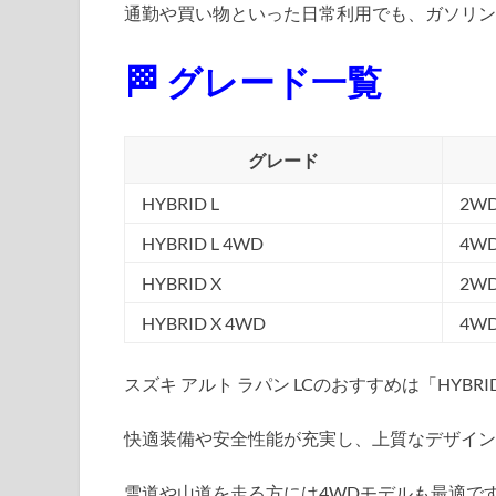
通勤や買い物といった日常利用でも、ガソリン
🏁 グレード一覧
グレード
HYBRID L
2W
HYBRID L 4WD
4W
HYBRID X
2W
HYBRID X 4WD
4W
スズキ アルト ラパン LCのおすすめは「HYBRI
快適装備や安全性能が充実し、上質なデザイン
雪道や山道を走る方には4WDモデルも最適で