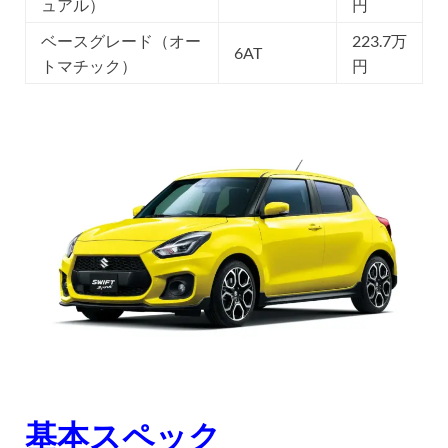
ュアル）
円
ベースグレード（オー
223.7万
6AT
トマチック）
円
基本スペック