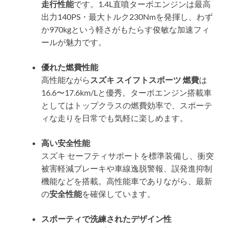
走行性能
です。1.4L直噴ターボエンジンは最高
出力140PS・最大トルク230Nmを発揮し、わず
か970kgという軽さがもたらす俊敏な加速フィ
ールが魅力です。
優れた燃費性能
高性能ながら
スズキ スイフトスポーツ 燃費
は
16.6〜17.6km/Lと優秀。ターボエンジン搭載車
としてはトップクラスの燃費効率で、スポーテ
ィな走りを日常でも気軽に楽しめます。
高い安全性能
スズキ セーフティサポートを標準装備し、衝突
被害軽減ブレーキや車線逸脱警報、誤発進抑制
機能などを搭載。高性能車でありながら、最新
の
安全性能
を確保しています。
スポーティで洗練されたデザイン性