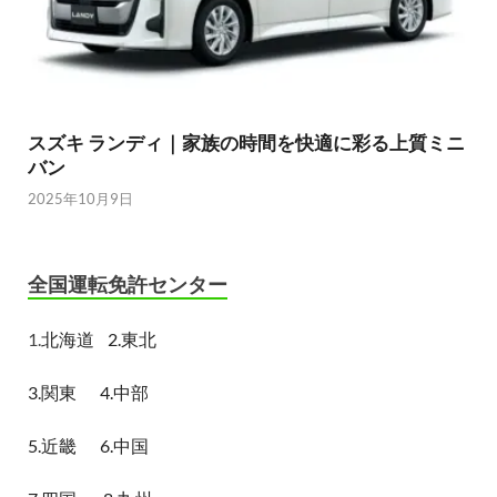
スズキ ランディ｜家族の時間を快適に彩る上質ミニ
バン
2025年10月9日
全国運転免許センター
1.
北海道
2.東北
3.関東
4.中部
5.近畿
6.中国