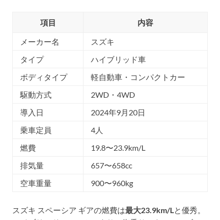
項目
内容
メーカー名
スズキ
タイプ
ハイブリッド車
ボディタイプ
軽自動車・コンパクトカー
駆動方式
2WD・4WD
導入日
2024年9月20日
乗車定員
4人
燃費
19.8〜23.9km/L
排気量
657〜658cc
空車重量
900〜960kg
スズキ スペーシア ギアの燃費は
最大23.9km/L
と優秀。