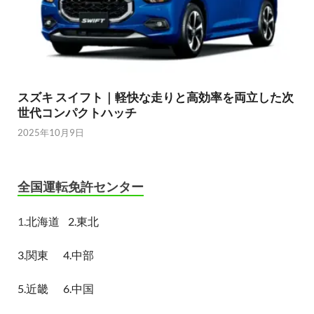
スズキ スイフト｜軽快な走りと高効率を両立した次
世代コンパクトハッチ
2025年10月9日
全国運転免許センター
1.
北海道
2.東北
3.関東
4.中部
5.近畿
6.中国