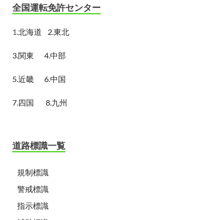
全国運転免許センター
1.
北海道
2.東北
3.関東
4.中部
5.近畿
6.中国
7.四国
8.九州
道路標識一覧
規制標識
警戒標識
指示標識