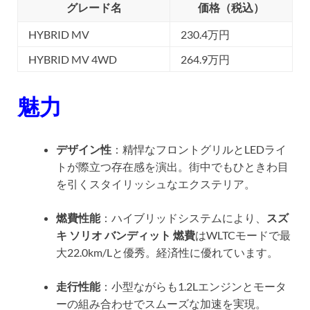
グレード名
価格（税込）
HYBRID MV
230.4万円
HYBRID MV 4WD
264.9万円
魅力
デザイン性
：精悍なフロントグリルとLEDライ
トが際立つ存在感を演出。街中でもひときわ目
を引くスタイリッシュなエクステリア。
燃費性能
：ハイブリッドシステムにより、
スズ
キ ソリオ バンディット 燃費
はWLTCモードで最
大22.0km/Lと優秀。経済性に優れています。
走行性能
：小型ながらも1.2Lエンジンとモータ
ーの組み合わせでスムーズな加速を実現。