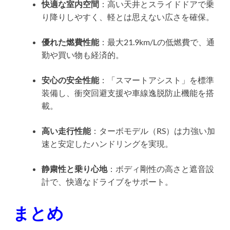
快適な室内空間
：高い天井とスライドドアで乗
り降りしやすく、軽とは思えない広さを確保。
優れた燃費性能
：最大21.9km/Lの低燃費で、通
勤や買い物も経済的。
安心の安全性能
：「スマートアシスト」を標準
装備し、衝突回避支援や車線逸脱防止機能を搭
載。
高い走行性能
：ターボモデル（RS）は力強い加
速と安定したハンドリングを実現。
静粛性と乗り心地
：ボディ剛性の高さと遮音設
計で、快適なドライブをサポート。
まとめ