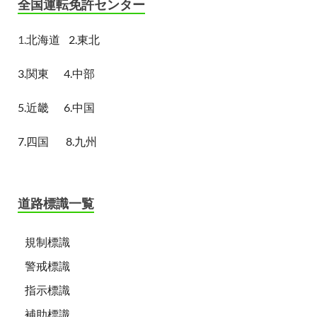
全国運転免許センター
1.
北海道
2.東北
3.関東
4.中部
5.近畿
6.中国
7.四国
8.九州
道路標識一覧
規制標識
警戒標識
指示標識
補助標識