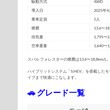
駆動方式
4WD
導入日
2025年
乗車定員
5人
燃費
13.6〜18
排気量
1,795〜2
空車重量
1,640〜1
スバル フォレスターの燃費は13.6〜18.8km/L
ハイブリッドシステム「S:HEV」を搭載した
イブまで快適にこなします。
🚗 グレード一覧
グレード名