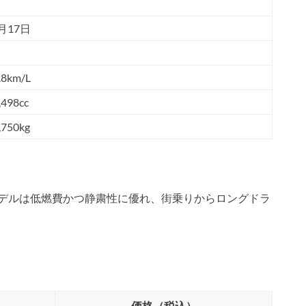
4月17日
.8km/L
,498cc
,750kg
。
モデルは低燃費かつ静粛性に優れ、街乗りからロングドラ
価格（税込）