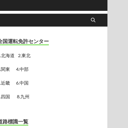
全国運転免許センター
.
北海道
2.東北
3.関東
4.中部
5.近畿
6.中国
7.四国
8.九州
道路標識一覧