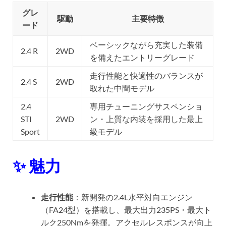
グレ
駆動
主要特徴
ード
ベーシックながら充実した装備
2.4 R
2WD
を備えたエントリーグレード
走行性能と快適性のバランスが
2.4 S
2WD
取れた中間モデル
2.4
専用チューニングサスペンショ
STI
2WD
ン・上質な内装を採用した最上
Sport
級モデル
✨ 魅力
走行性能
：新開発の2.4L水平対向エンジン
（FA24型）を搭載し、最大出力235PS・最大ト
ルク250Nmを発揮。アクセルレスポンスが向上