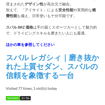
澄まされた
デザイン性
が高次元で融合。
加えて、「アイサイト」による
安全性能
や実用的な
燃
費性能
も備え、日常使いも十分可能です。
スバル BRZ 価格
は手の届くスポーツカーとして魅力的
で、ドライビングスキルを磨きたい人にも最適。
ほかの車を参照してください
スバル レガシィ｜磨き抜か
れた上質セダン、スバルの
信頼を象徴する一台
Visited 77 times, 1 visit(s) today
TAGGED
スバル