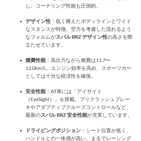
し、コーナリング性能も圧倒的。
デザイン性
：低く構えたボディラインとワイド
なスタンスが特徴。空力を考慮した流れるよう
なフォルムが
スバル BRZ デザイン性
の高さを際
立たせています。
燃費性能
：高出力ながら燃費は11.7〜
12.0km/L。エンジン効率を高め、スポーツカー
としては十分な経済性を確保。
安全性能
：AT車には「アイサイト
（EyeSight）」を搭載。プリクラッシュブレー
キやアダプティブクルーズコントロールなど、
最新の
スバル BRZ 安全性能
が充実しています。
ドライビングポジション
：シート位置が低く、
ハンドルとの一体感が高い。まるでレーシング