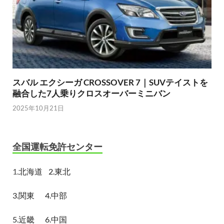
スバル エクシーガ CROSSOVER 7｜SUVテイストを
融合した7人乗りクロスオーバーミニバン
2025年10月21日
全国運転免許センター
1.
北海道
2.東北
3.関東
4.中部
5.近畿
6.中国