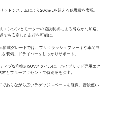
リッドシステムにより20km/Lを超える低燃費を実現。
。
向エンジンとモーターの協調制御による滑らかな加速。
雪道でも安定した走行を可能に。
Sight搭載グレードでは、プリクラッシュブレーキや車間制
ムを装備。ドライバーをしっかりサポート。
ティブな印象のSUVスタイルに、ハイブリッド専用エク
素材とブルーアクセントで特別感を演出。
ドでありながら広いラゲッジスペースを確保。普段使い