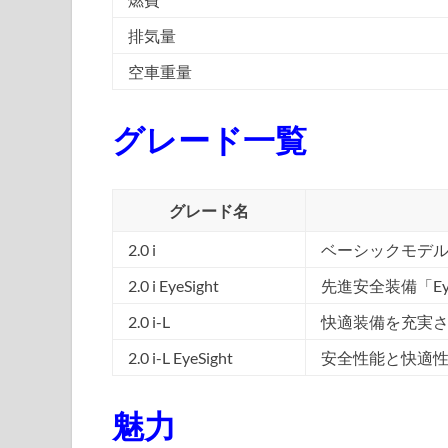
排気量
空車重量
グレード一覧
グレード名
2.0 i
ベーシックモデ
2.0 i EyeSight
先進安全装備「Ey
2.0 i-L
快適装備を充実
2.0 i-L EyeSight
安全性能と快適
魅力