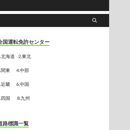
全国運転免許センター
.
北海道
2.東北
3.関東
4.中部
5.近畿
6.中国
7.四国
8.九州
道路標識一覧