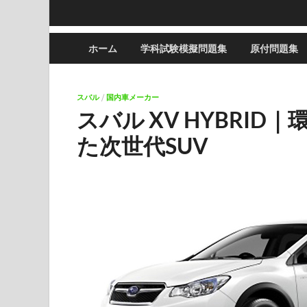
ホーム
学科試験模擬問題集
原付問題集
スバル
/
国内車メーカー
スバル XV HYBRI
た次世代SUV