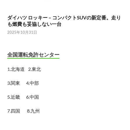
ダイハツ ロッキー – コンパクトSUVの新定番。走り
も燃費も妥協しない一台
2025年10月31日
全国運転免許センター
1.
北海道
2.東北
3.関東
4.中部
5.近畿
6.中国
7.四国
8.九州