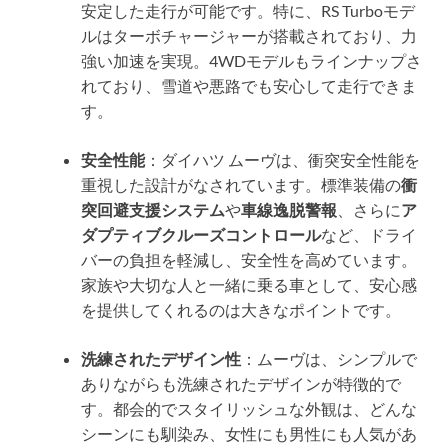
安定した走行が可能です。特に、RS Turboモデ
ルはターボチャージャーが搭載されており、力
強い加速を実現。4WDモデルもラインナップさ
れており、雪道や悪路でも安心して走行できま
す。
安全性能
：ダイハツ ムーヴは、衝突安全性能を
重視した設計がなされています。標準装備の
衝
突回避支援システム
や
車線逸脱警報
、さらに
ア
ダプティブクルーズコントロール
など、ドライ
バーの負担を軽減し、安全性を高めています。
家族や大切な人と一緒に乗る車として、安心感
を提供してくれるのは大きなポイントです。
洗練されたデザイン性
：ムーヴは、シンプルで
ありながらも洗練されたデザインが特徴的で
す。都会的でスタイリッシュな外観は、どんな
シーンにも馴染み、女性にも男性にも人気があ