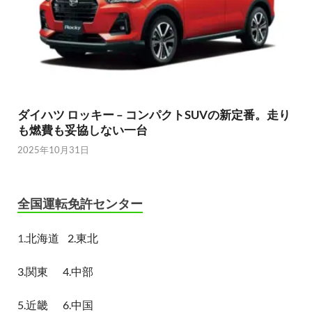
ダイハツ ロッキー – コンパクトSUVの新定番。走り
も燃費も妥協しない一台
2025年10月31日
全国運転免許センター
1.
北海道
2.東北
3.関東
4.中部
5.近畿
6.中国