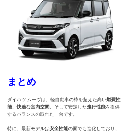
まとめ
ダイハツ ムーヴは、軽自動車の枠を超えた高い
燃費性
能
、
快適な室内空間
、そして安定した
走行性能
を提供
するバランスの取れた一台です。
特に、最新モデルは
安全性能
の面でも進化しており、