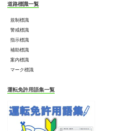
道路標識一覧
規制標識
警戒標識
指示標識
補助標識
案内標識
マーク標識
運転免許用語集一覧