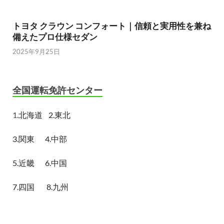
トヨタ クラウン コンフォート｜信頼と実用性を兼ね
備えたプロ仕様セダン
2025年9月25日
全国運転免許センター
1.
北海道
2.東北
3.関東
4.中部
5.近畿
6.中国
7.四国
8.九州