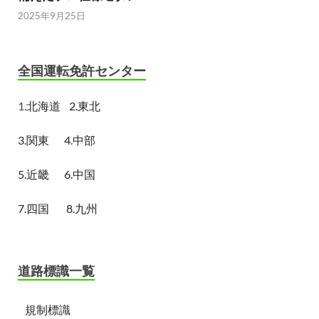
2025年9月25日
全国運転免許センター
1.
北海道
2.東北
3.関東
4.中部
5.近畿
6.中国
7.四国
8.九州
道路標識一覧
規制標識