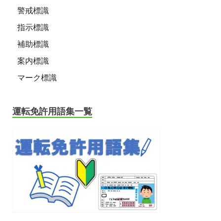
警戒標識
指示標識
補助標識
案内標識
マーク標識
運転免許用語集一覧