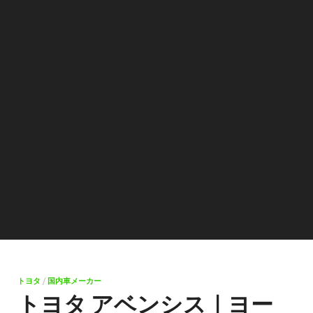
トヨタ
/
国内車メーカー
トヨタ アベンシス｜ヨー