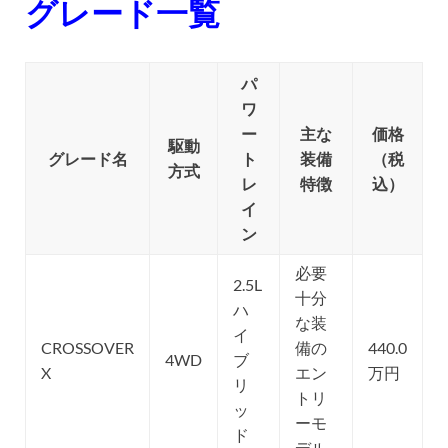
グレード一覧
パ
ワ
ー
主な
価格
駆動
グレード名
ト
装備
（税
方式
レ
特徴
込）
イ
ン
必要
2.5L
十分
ハ
な装
イ
CROSSOVER
備の
440.0
4WD
ブ
X
エン
万円
リ
トリ
ッ
ーモ
ド
デル