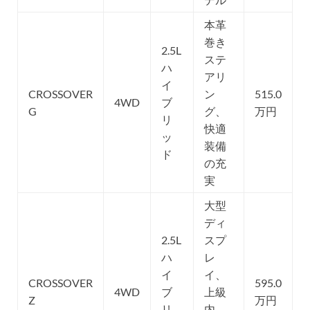
本革
巻き
2.5L
ステ
ハ
アリ
イ
CROSSOVER
ン
515.0
4WD
ブ
G
グ、
万円
リ
快適
ッ
装備
ド
の充
実
大型
ディ
2.5L
スプ
ハ
レ
イ
イ、
CROSSOVER
595.0
4WD
ブ
上級
Z
万円
リ
内