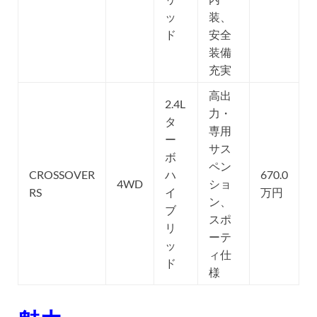
ッ
装、
ド
安全
装備
充実
高出
2.4L
力・
タ
専用
ー
サス
ボ
ペン
CROSSOVER
ハ
670.0
4WD
ショ
RS
イ
万円
ン、
ブ
スポ
リ
ーテ
ッ
ィ仕
ド
様