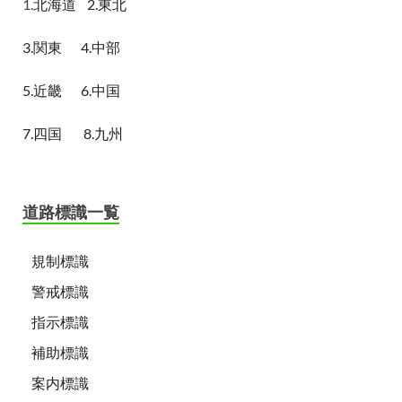
1.
北海道
2.東北
3.関東
4.中部
5.近畿
6.中国
7.四国
8.九州
道路標識一覧
規制標識
警戒標識
指示標識
補助標識
案内標識