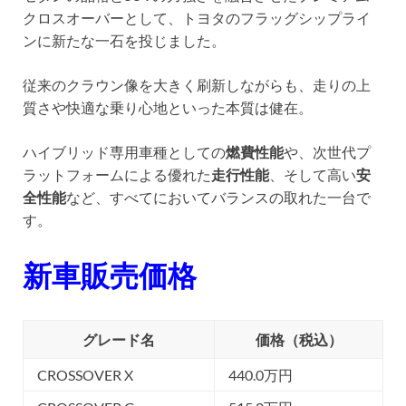
クロスオーバーとして、トヨタのフラッグシップライ
ンに新たな一石を投じました。
従来のクラウン像を大きく刷新しながらも、走りの上
質さや快適な乗り心地といった本質は健在。
ハイブリッド専用車種としての
燃費性能
や、次世代プ
ラットフォームによる優れた
走行性能
、そして高い
安
全性能
など、すべてにおいてバランスの取れた一台で
す。
新車販売価格
グレード名
価格（税込）
CROSSOVER X
440.0万円