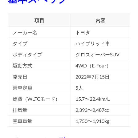
項目
内容
メーカー名
トヨタ
タイプ
ハイブリッド車
ボディタイプ
クロスオーバーSUV
駆動方式
4WD（E-Four）
発売日
2022年7月15日
乗車定員
5人
燃費（WLTCモード）
15.7〜22.4km/L
排気量
2,393〜2,487cc
空車重量
1,750〜1,910kg