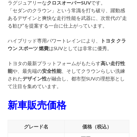
ラグジュアリーな
クロスオーバーSUV
です。
「セダンのクラウン」という常識を打ち破り、躍動感
あるデザインと爽快な走行性能を武器に、次世代の“走
る歓び”を提案する一台に仕上がっています。
ハイブリッド専用パワートレインにより、
トヨタ クラ
ウン スポーツ 燃費
はSUVとしては非常に優秀。
トヨタの最新プラットフォームがもたらす
高い走行性
能
や、最先端の
安全性能
、そしてクラウンらしい洗練
された
デザイン性
が融合し、都市型SUVの理想形とし
て注目を集めています。
新車販売価格
グレード名
価格（税込）