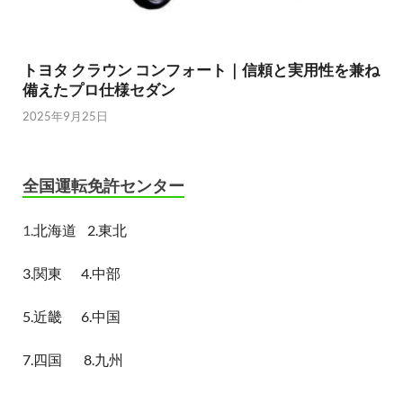
トヨタ クラウン コンフォート｜信頼と実用性を兼ね
備えたプロ仕様セダン
2025年9月25日
全国運転免許センター
1.
北海道
2.東北
3.関東
4.中部
5.近畿
6.中国
7.四国
8.九州