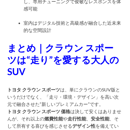
し、専用チューニングで俊敏なレスポンスを体
感可能
室内はデジタル技術と高級感が融合した近未来
的な空間設計
まとめ｜クラウン スポー
ツは“走り”を愛する大人の
SUV
トヨタ クラウン スポーツ
は、単にクラウンのSUV版と
いうだけでなく、「走り・環境・デザイン」を高い次
元で融合させた“新しいプレミアムカー”です。
トヨタ クラウン スポーツ 価格
は決して安くはありませ
んが、それ以上の
燃費性能
や
走行性能
、
安全性能
、そ
して所有する喜びを感じさせる
デザイン性
を備えてい