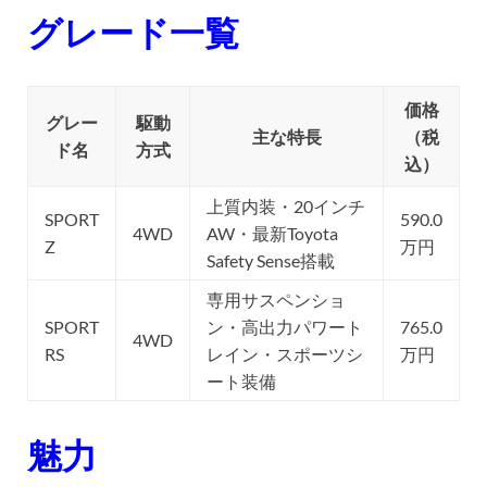
グレード一覧
価格
グレー
駆動
主な特長
（税
ド名
方式
込）
上質内装・20インチ
SPORT
590.0
4WD
AW・最新Toyota
Z
万円
Safety Sense搭載
専用サスペンショ
SPORT
ン・高出力パワート
765.0
4WD
RS
レイン・スポーツシ
万円
ート装備
魅力