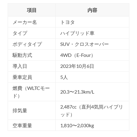
項目
内容
メーカー名
トヨタ
タイプ
ハイブリッド車
ボディタイプ
SUV・クロスオーバー
駆動方式
4WD（E-Four）
導入日
2023年10月6日
乗車定員
5人
燃費（WLTCモー
20.3〜21.3km/L
ド）
2,487cc（直列4気筒ハイブリ
排気量
ッド）
空車重量
1,810〜2,030kg