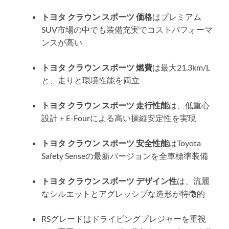
トヨタ クラウン スポーツ 価格
はプレミアム
SUV市場の中でも装備充実でコストパフォーマ
ンスが高い
トヨタ クラウン スポーツ 燃費
は最大21.3km/L
と、走りと環境性能を両立
トヨタ クラウン スポーツ 走行性能
は、低重心
設計＋E-Fourによる高い操縦安定性を実現
トヨタ クラウン スポーツ 安全性能
はToyota
Safety Senseの最新バージョンを全車標準装備
トヨタ クラウン スポーツ デザイン性
は、流麗
なシルエットとアグレッシブな造形が特徴的
RSグレードはドライビングプレジャーを重視