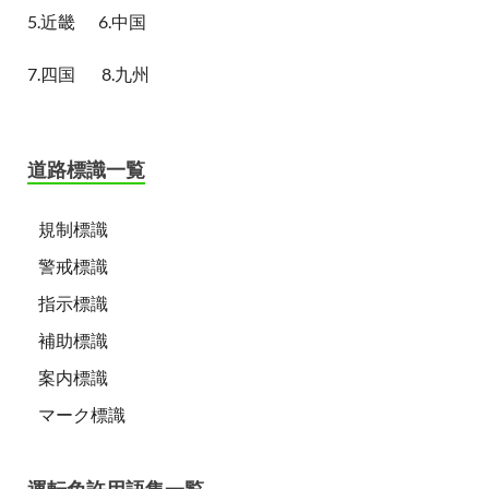
5.近畿
6.中国
7.四国
8.九州
道路標識一覧
規制標識
警戒標識
指示標識
補助標識
案内標識
マーク標識