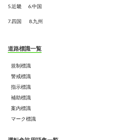
5.近畿
6.中国
7.四国
8.九州
道路標識一覧
規制標識
警戒標識
指示標識
補助標識
案内標識
マーク標識