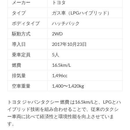
メーカー
トヨタ
タイプ
ガス車（LPGハイブリッド）
ボディタイプ
ハッチバック
駆動方式
2WD
導入日
2017年10月23日
乗車定員
5人
燃費
16.5km/L
排気量
1,496cc
空車重量
1,400〜1,420kg
トヨタ ジャパンタクシー 燃費 は16.5km/Lと、LPGとハ
イブリッド技術を組み合わせることで、従来のタクシ
ー車両に比べて経済性と環境性能を向上させていま
す。