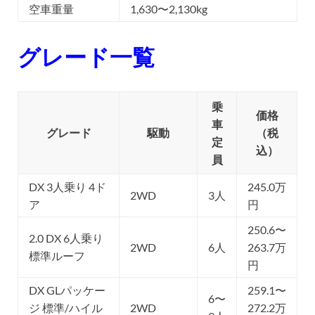
空車重量
1,630〜2,130kg
グレード一覧
乗
価格
車
グレード
駆動
（税
定
込）
員
DX 3人乗り 4ド
245.0万
2WD
3人
ア
円
250.6〜
2.0 DX 6人乗り
2WD
6人
263.7万
標準ルーフ
円
DX GLパッケー
259.1〜
6〜
ジ 標準/ハイル
2WD
272.2万