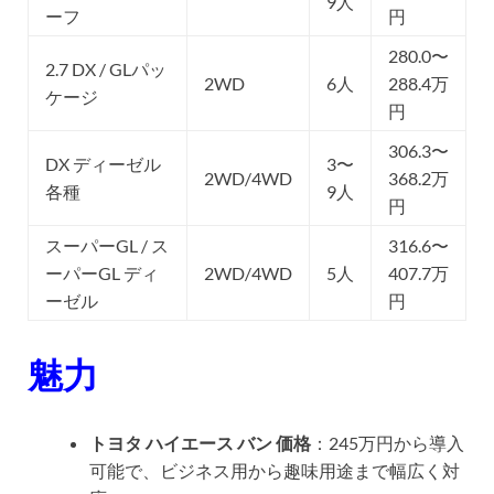
9人
ーフ
円
280.0〜
2.7 DX / GLパッ
2WD
6人
288.4万
ケージ
円
306.3〜
DX ディーゼル
3〜
2WD/4WD
368.2万
各種
9人
円
スーパーGL / ス
316.6〜
ーパーGL ディ
2WD/4WD
5人
407.7万
ーゼル
円
魅力
トヨタ ハイエース バン 価格
：245万円から導入
可能で、ビジネス用から趣味用途まで幅広く対