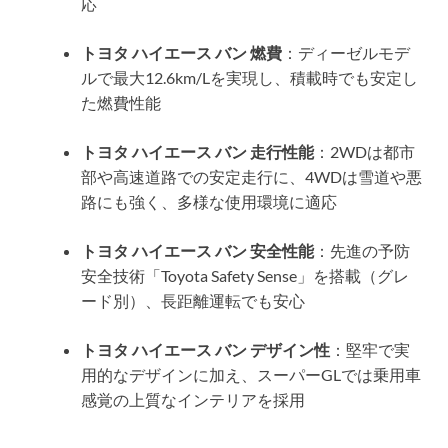
応
トヨタ ハイエース バン 燃費
：ディーゼルモデ
ルで最大12.6km/Lを実現し、積載時でも安定し
た燃費性能
トヨタ ハイエース バン 走行性能
：2WDは都市
部や高速道路での安定走行に、4WDは雪道や悪
路にも強く、多様な使用環境に適応
トヨタ ハイエース バン 安全性能
：先進の予防
安全技術「Toyota Safety Sense」を搭載（グレ
ード別）、長距離運転でも安心
トヨタ ハイエース バン デザイン性
：堅牢で実
用的なデザインに加え、スーパーGLでは乗用車
感覚の上質なインテリアを採用