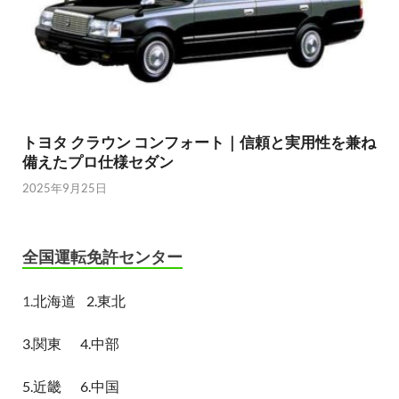
トヨタ クラウン コンフォート｜信頼と実用性を兼ね
備えたプロ仕様セダン
2025年9月25日
全国運転免許センター
1.
北海道
2.東北
3.関東
4.中部
5.近畿
6.中国