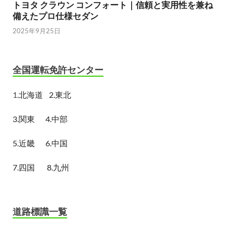
トヨタ クラウン コンフォート｜信頼と実用性を兼ね
備えたプロ仕様セダン
2025年9月25日
全国運転免許センター
1.
北海道
2.東北
3.関東
4.中部
5.近畿
6.中国
7.四国
8.九州
道路標識一覧