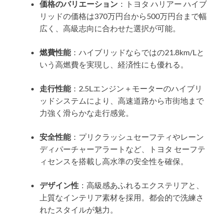
価格のバリエーション
：トヨタ ハリアー ハイブ
リッドの価格は370万円台から500万円台まで幅
広く、高級志向に合わせた選択が可能。
燃費性能
：ハイブリッドならではの21.8km/Lと
いう高燃費を実現し、経済性にも優れる。
走行性能
：2.5Lエンジン＋モーターのハイブリ
ッドシステムにより、高速道路から市街地まで
力強く滑らかな走行感覚。
安全性能
：プリクラッシュセーフティやレーン
ディパーチャーアラートなど、トヨタ セーフテ
ィセンスを搭載し高水準の安全性を確保。
デザイン性
：高級感あふれるエクステリアと、
上質なインテリア素材を採用。都会的で洗練さ
れたスタイルが魅力。