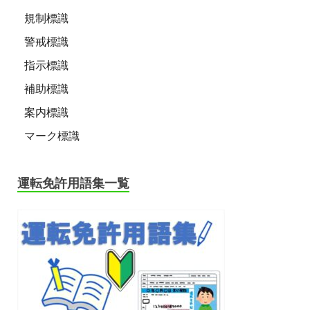
規制標識
警戒標識
指示標識
補助標識
案内標識
マーク標識
運転免許用語集一覧