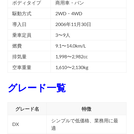
ボディタイプ
商用車・バン
駆動方式
2WD・4WD
導入日
2006年11月30日
乗車定員
3〜9人
燃費
9.1〜14.0km/L
排気量
1,998〜2,982cc
空車重量
1,610〜2,130kg
グレード一覧
グレード名
特徴
シンプルで低価格、業務用に最
DX
適