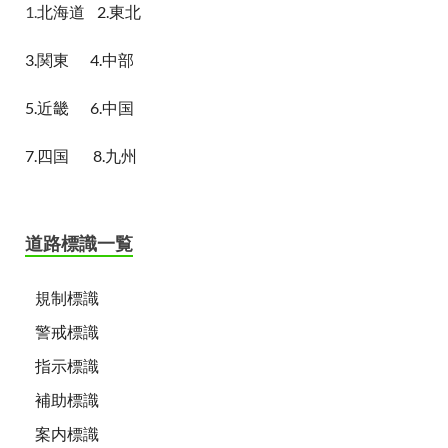
1.
北海道
2.東北
3.関東
4.中部
5.近畿
6.中国
7.四国
8.九州
道路標識一覧
規制標識
警戒標識
指示標識
補助標識
案内標識