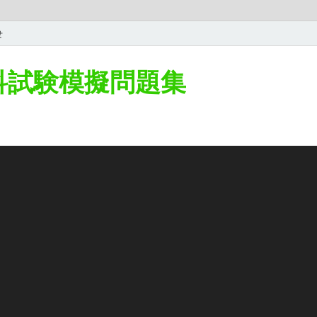
せ
学科試験模擬問題集