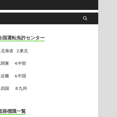
全国運転免許センター
.
北海道
2.東北
3.関東
4.中部
5.近畿
6.中国
7.四国
8.九州
道路標識一覧