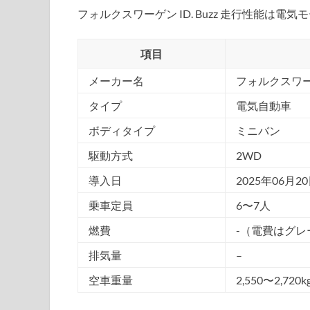
フォルクスワーゲン ID. Buzz 走行性能
項目
メーカー名
フォルクスワ
タイプ
電気自動車
ボディタイプ
ミニバン
駆動方式
2WD
導入日
2025年06月2
乗車定員
6〜7人
燃費
-（電費はグ
排気量
–
空車重量
2,550〜2,720k