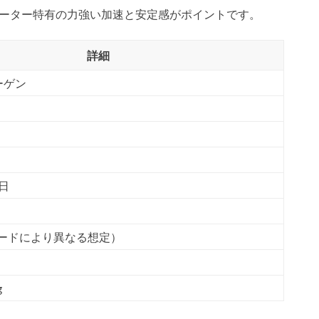
は電気モーター特有の力強い加速と安定感がポイントです。
詳細
ーゲン
0日
レードにより異なる想定）
g