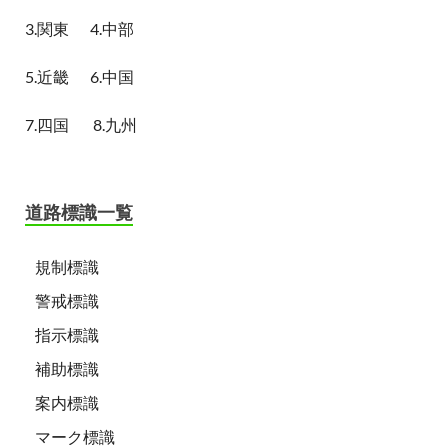
3.関東
4.中部
5.近畿
6.中国
7.四国
8.九州
道路標識一覧
規制標識
警戒標識
指示標識
補助標識
案内標識
マーク標識