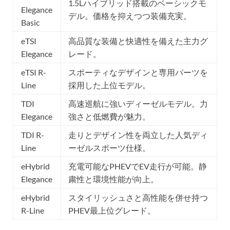
1.5Lハイブリッド搭載のベーシックモ
Elegance
デル。価格を抑えつつ装備充実。
Basic
eTSI
高品質な装備と快適性を備えた主力グ
Elegance
レード。
eTSI R-
スポーティなデザインと専用パーツを
Line
採用した上位モデル。
TDI
高速巡航に強いディーゼルモデル。力
Elegance
強さと低燃費が魅力。
TDI R-
走りとデザイン性を両立した人気ディ
Line
ーゼルスポーツ仕様。
eHybrid
充電可能なPHEVでEV走行が可能。静
Elegance
粛性と環境性能が向上。
eHybrid
スタイリッシュさと高性能を併せ持つ
R-Line
PHEV最上位グレード。