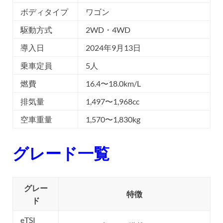
ボディタイプ
ワゴン
駆動方式
2WD・4WD
導入日
2024年9月13日
乗車定員
5人
燃費
16.4〜18.0km/L
排気量
1,497〜1,968cc
空車重量
1,570〜1,830kg
グレード一覧
グレー
特徴
ド
eTSI