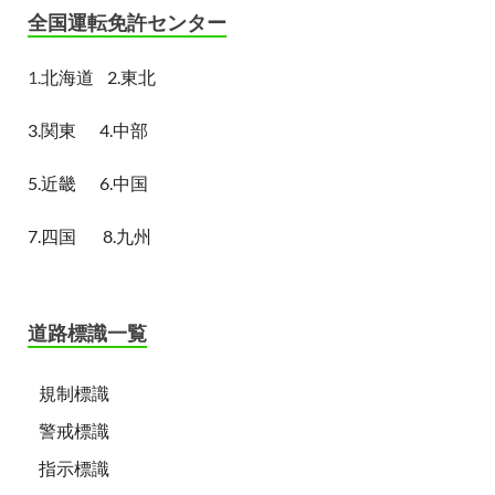
全国運転免許センター
1.
北海道
2.東北
3.関東
4.中部
5.近畿
6.中国
7.四国
8.九州
道路標識一覧
規制標識
警戒標識
指示標識