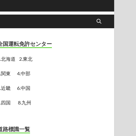
全国運転免許センター
.
北海道
2.東北
3.関東
4.中部
5.近畿
6.中国
7.四国
8.九州
道路標識一覧