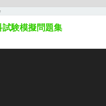
せ
学科試験模擬問題集