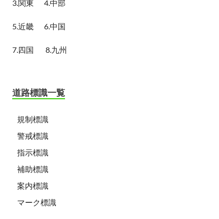
3.関東
4.中部
5.近畿
6.中国
7.四国
8.九州
道路標識一覧
規制標識
警戒標識
指示標識
補助標識
案内標識
マーク標識