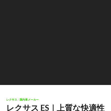
レクサス
/
国内車メーカー
レクサス ES｜上質な快適性