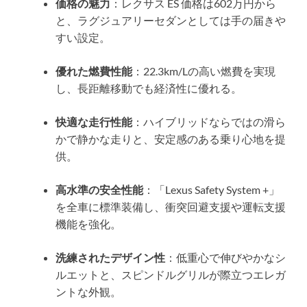
価格の魅力
：レクサス ES 価格は602万円から
と、ラグジュアリーセダンとしては手の届きや
すい設定。
優れた燃費性能
：22.3km/Lの高い燃費を実現
し、長距離移動でも経済性に優れる。
快適な走行性能
：ハイブリッドならではの滑ら
かで静かな走りと、安定感のある乗り心地を提
供。
高水準の安全性能
：「Lexus Safety System +」
を全車に標準装備し、衝突回避支援や運転支援
機能を強化。
洗練されたデザイン性
：低重心で伸びやかなシ
ルエットと、スピンドルグリルが際立つエレガ
ントな外観。