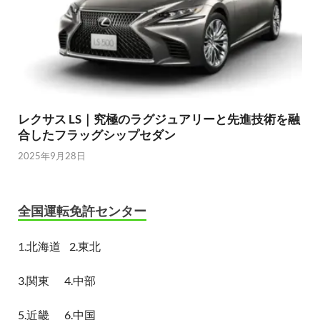
レクサス LS｜究極のラグジュアリーと先進技術を融
合したフラッグシップセダン
2025年9月28日
全国運転免許センター
1.
北海道
2.東北
3.関東
4.中部
5.近畿
6.中国