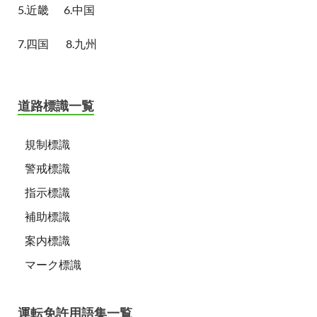
5.近畿
6.中国
7.四国
8.九州
道路標識一覧
規制標識
警戒標識
指示標識
補助標識
案内標識
マーク標識
運転免許用語集一覧