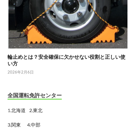
輪止めとは？安全確保に欠かせない役割と正しい使
い方
2026年2月6日
全国運転免許センター
1.
北海道
2.東北
3.関東
4.中部