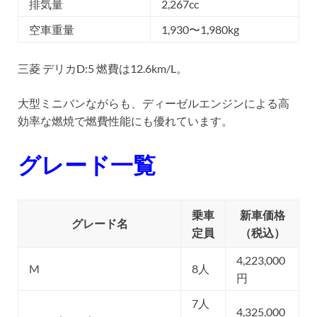
排気量
2,267cc
空車重量
1,930〜1,980kg
三菱 デリカD:5 燃費は12.6km/L。
大型ミニバンながらも、ディーゼルエンジンによる高
効率な燃焼で燃費性能にも優れています。
グレード一覧
乗車
新車価格
グレード名
定員
（税込）
4,223,000
M
8人
円
7人
4,325,000