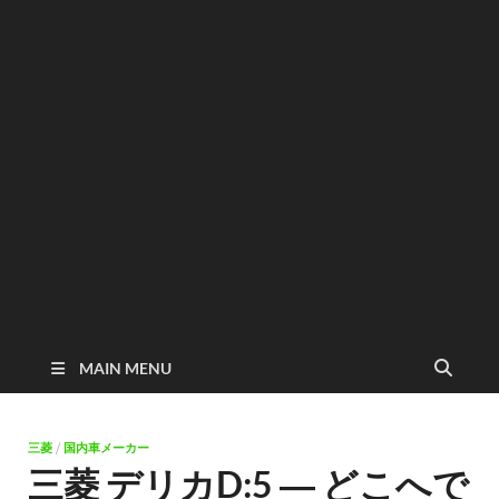
MAIN MENU
三菱
/
国内車メーカー
三菱 デリカD:5 ― どこへで