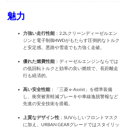
魅力
力強い走行性能
：2.2Lクリーンディーゼルエン
ジンと電子制御4WDがもたらす圧倒的なトルク
と安定感。悪路や雪道でも力強く走破。
優れた燃費性能
：ディーゼルエンジンならでは
の低回転トルクと効率の良い燃焼で、長距離走
行も経済的。
高い安全性能
：「三菱 e-Assist」を標準装備
し、衝突被害軽減ブレーキや車線逸脱警報など
先進の安全技術を搭載。
上質なデザイン性
：SUVらしいフロントマスク
に加え、URBAN GEARグレードではスタイリッ