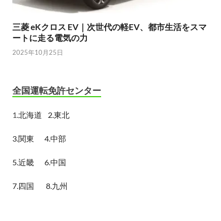
三菱 eKクロス EV｜次世代の軽EV、都市生活をスマ
ートに走る電気の力
2025年10月25日
全国運転免許センター
1.
北海道
2.東北
3.関東
4.中部
5.近畿
6.中国
7.四国
8.九州