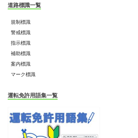
道路標識一覧
規制標識
警戒標識
指示標識
補助標識
案内標識
マーク標識
運転免許用語集一覧