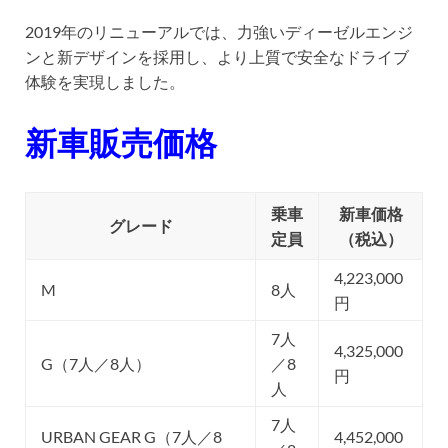
2019年のリニューアルでは、力強いディーゼルエンジ
ンと新デザインを採用し、より上質で安全なドライブ
体験を実現しました。
新車販売価格
乗車
新車価格
グレード
定員
（税込）
4,223,000
M
8人
円
7人
4,325,000
G（7人／8人）
／8
円
人
7人
URBAN GEAR G（7人／8
4,452,000