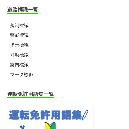
道路標識一覧
規制標識
警戒標識
指示標識
補助標識
案内標識
マーク標識
運転免許用語集一覧