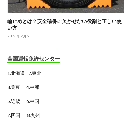
輪止めとは？安全確保に欠かせない役割と正しい使
い方
2026年2月6日
全国運転免許センター
1.
北海道
2.東北
3.関東
4.中部
5.近畿
6.中国
7.四国
8.九州