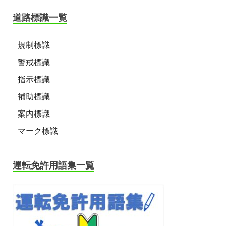
道路標識一覧
規制標識
警戒標識
指示標識
補助標識
案内標識
マーク標識
運転免許用語集一覧