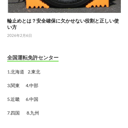
輪止めとは？安全確保に欠かせない役割と正しい使
い方
2026年2月6日
全国運転免許センター
1.
北海道
2.東北
3.関東
4.中部
5.近畿
6.中国
7.四国
8.九州