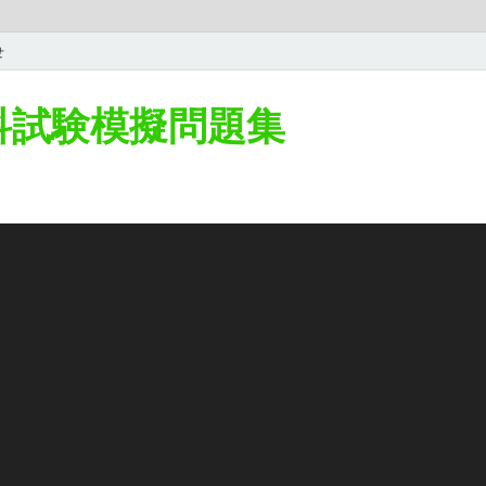
せ
学科試験模擬問題集