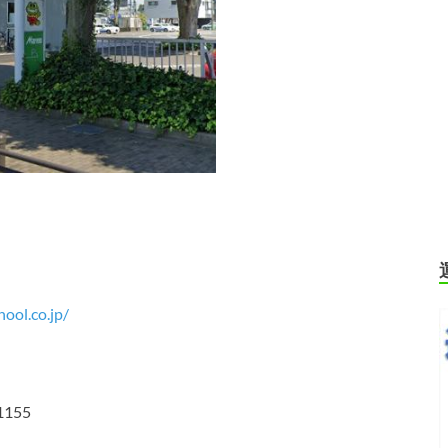
ool.co.jp/
155