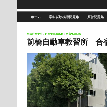
ホーム
学科試験模擬問題集
原付問題集
全国合宿免許
/
合宿免許群馬県
/
合宿免許関東
前橋自動車教習所 合