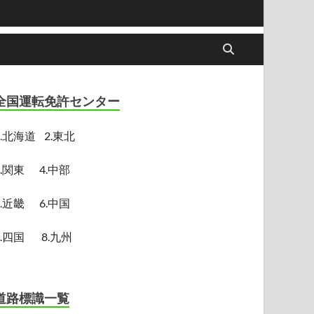
全国運転免許センター
.
北海道
2.東北
3.関東
4.中部
5.近畿
6.中国
7.四国
8.九州
道路標識一覧