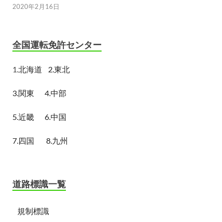
2020年2月16日
全国運転免許センター
1.
北海道
2.東北
3.関東
4.中部
5.近畿
6.中国
7.四国
8.九州
道路標識一覧
規制標識