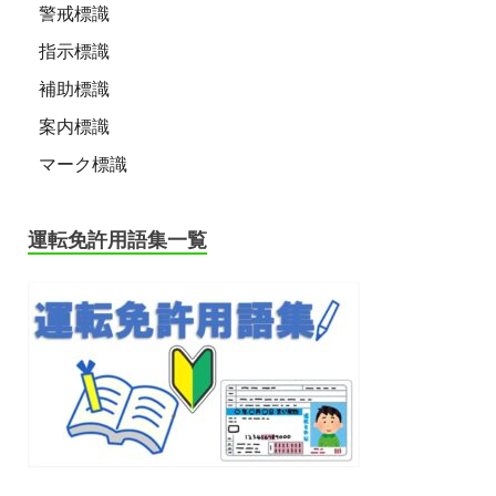
警戒標識
指示標識
補助標識
案内標識
マーク標識
運転免許用語集一覧