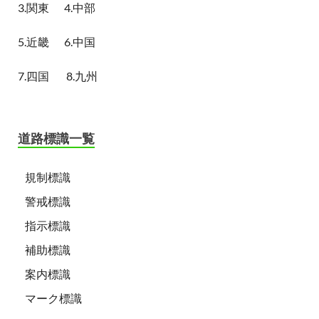
3.関東
4.中部
5.近畿
6.中国
7.四国
8.九州
道路標識一覧
規制標識
警戒標識
指示標識
補助標識
案内標識
マーク標識