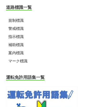
道路標識一覧
規制標識
警戒標識
指示標識
補助標識
案内標識
マーク標識
運転免許用語集一覧