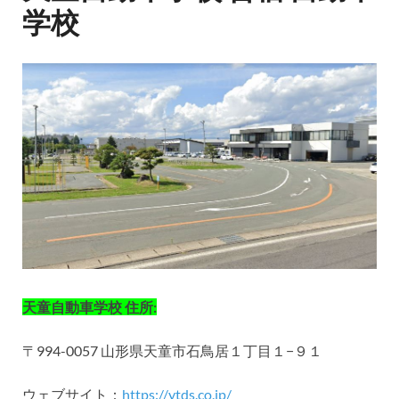
学校
天童自動車学校 住所:
〒994-0057 山形県天童市石鳥居１丁目１−９１
ウェブサイト：
https://ytds.co.jp/