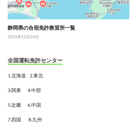
静岡県の合宿免許教習所一覧
2025年12月24日
全国運転免許センター
1.
北海道
2.東北
3.関東
4.中部
5.近畿
6.中国
7.四国
8.九州