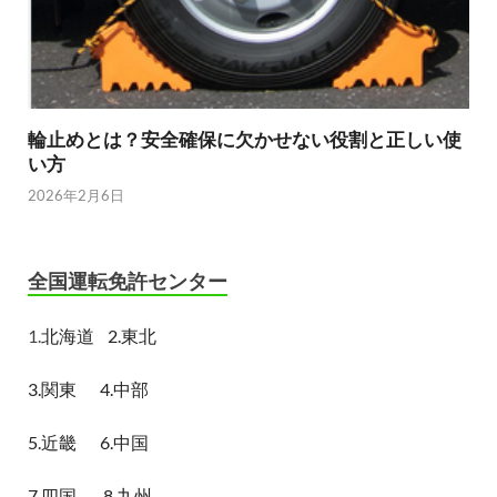
輪止めとは？安全確保に欠かせない役割と正しい使
い方
2026年2月6日
全国運転免許センター
1.
北海道
2.東北
3.関東
4.中部
5.近畿
6.中国
7.四国
8.九州