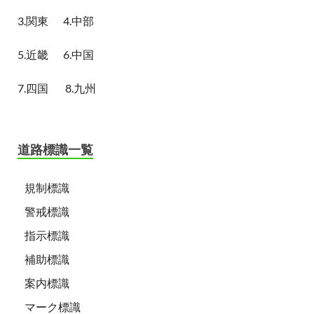
3.関東
4.中部
5.近畿
6.中国
7.四国
8.九州
道路標識一覧
規制標識
警戒標識
指示標識
補助標識
案内標識
マーク標識