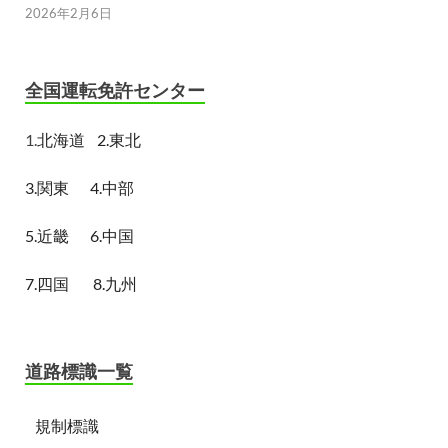
2026年2月6日
全国運転免許センター
1.
北海道
2.東北
3.関東
4.中部
5.近畿
6.中国
7.四国
8.九州
道路標識一覧
規制標識