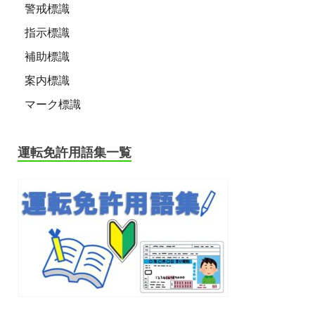
警戒標識
指示標識
補助標識
案内標識
マーク標識
運転免許用語集一覧