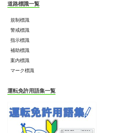
道路標識一覧
規制標識
警戒標識
指示標識
補助標識
案内標識
マーク標識
運転免許用語集一覧