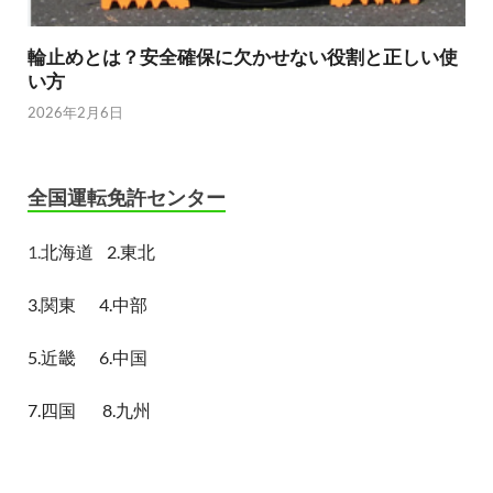
輪止めとは？安全確保に欠かせない役割と正しい使
い方
2026年2月6日
全国運転免許センター
1.
北海道
2.東北
3.関東
4.中部
5.近畿
6.中国
7.四国
8.九州