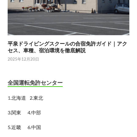
平泉ドライビングスクールの合宿免許ガイド｜アク
セス、車種、宿泊環境を徹底解説
2025年12月20日
全国運転免許センター
1.
北海道
2.東北
3.関東
4.中部
5.近畿
6.中国