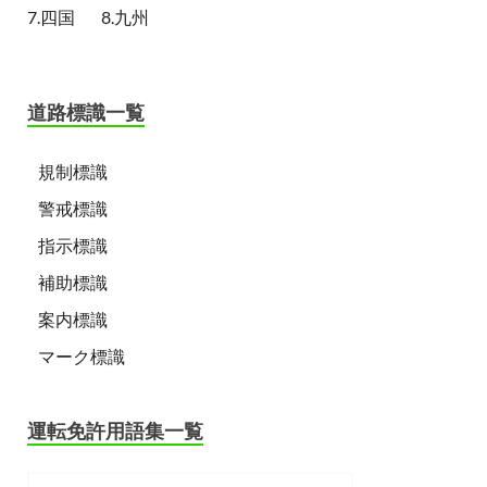
7.四国
8.九州
道路標識一覧
規制標識
警戒標識
指示標識
補助標識
案内標識
マーク標識
運転免許用語集一覧