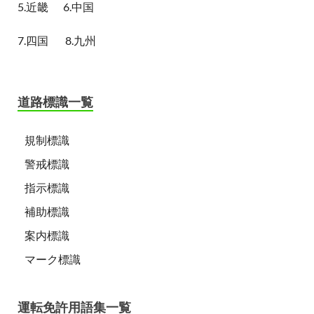
5.近畿
6.中国
7.四国
8.九州
道路標識一覧
規制標識
警戒標識
指示標識
補助標識
案内標識
マーク標識
運転免許用語集一覧