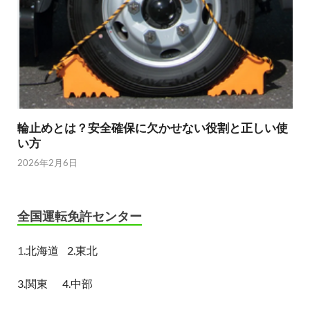
輪止めとは？安全確保に欠かせない役割と正しい使
い方
2026年2月6日
全国運転免許センター
1.
北海道
2.東北
3.関東
4.中部