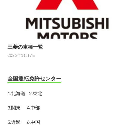
三菱の車種一覧
2025年11月7日
全国運転免許センター
1.
北海道
2.東北
3.関東
4.中部
5.近畿
6.中国