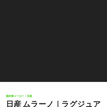
国内車メーカー
/
日産
日産 ムラーノ｜ラグジュア