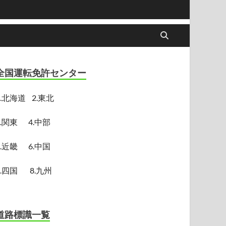
全国運転免許センター
.
北海道
2.東北
3.関東
4.中部
5.近畿
6.中国
7.四国
8.九州
道路標識一覧