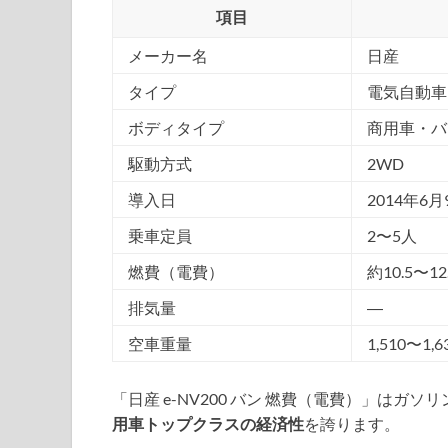
項目
メーカー名
日産
タイプ
電気自動車
ボディタイプ
商用車・バ
駆動方式
2WD
導入日
2014年6月
乗車定員
2〜5人
燃費（電費）
約10.5〜1
排気量
―
空車重量
1,510〜1,6
「日産 e-NV200 バン 燃費（電費）」はガ
用車トップクラスの経済性
を誇ります。