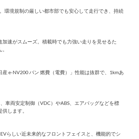
スゼロ。環境規制の厳しい都市部でも安心して走行でき、持続
進加速がスムーズ。積載時でも力強い走りを見せるた
ん。
e-NV200 バン 燃費（電費）」性能は抜群で、1kmあ
。
として、車両安定制御（VDC）やABS、エアバッグなどを標
提供します。
」は、EVらしい近未来的なフロントフェイスと、機能的でシ