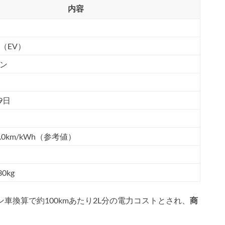
内容
（EV）
ン
9日
2.0km/kWh（参考値）
30kg
ソリン車換算で約100kmあたり2L分の電力コストとされ、
商