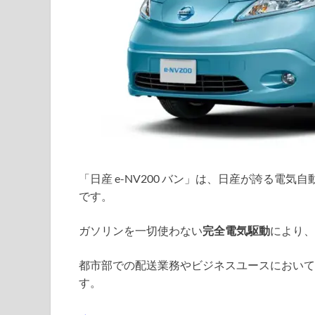
「日産 e-NV200 バン」は、日産が誇る電
です。
ガソリンを一切使わない
完全電気駆動
により、
都市部での配送業務やビジネスユースにおいて
す。