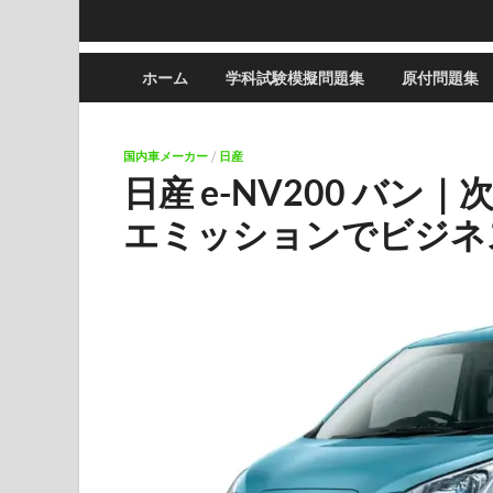
ホーム
学科試験模擬問題集
原付問題集
国内車メーカー
/
日産
日産 e-NV200 バ
エミッションでビジネ