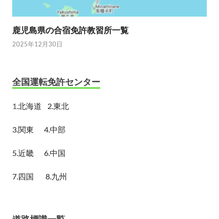
鹿児島県の合宿免許教習所一覧
2025年12月30日
全国運転免許センター
1.
北海道
2.東北
3.関東
4.中部
5.近畿
6.中国
7.四国
8.九州