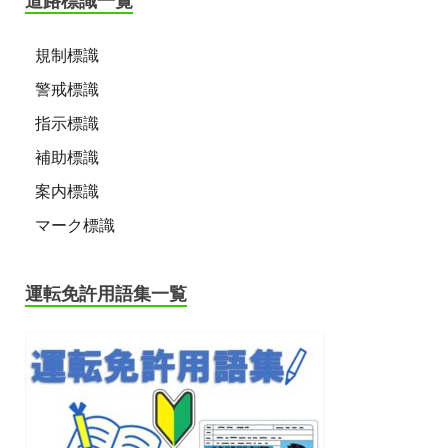
道路標識一覧
規制標識
警戒標識
指示標識
補助標識
案内標識
マーク標識
運転免許用語集一覧