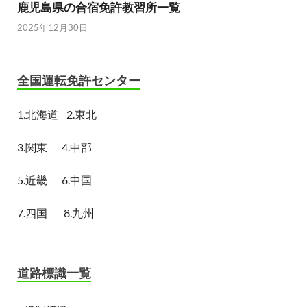
鹿児島県の合宿免許教習所一覧
2025年12月30日
全国運転免許センター
1.
北海道
2.東北
3.関東
4.中部
5.近畿
6.中国
7.四国
8.九州
道路標識一覧