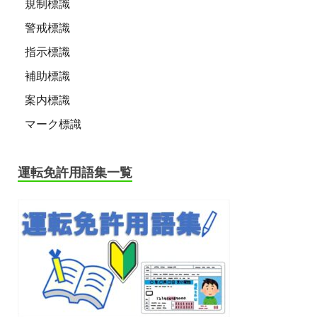
規制標識
警戒標識
指示標識
補助標識
案内標識
マーク標識
運転免許用語集一覧