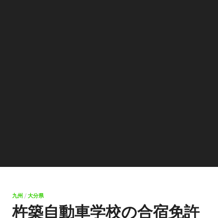
九州
/
大分県
杵築自動車学校の合宿免許